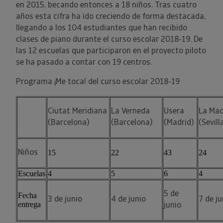
en 2015, becando entonces a 18 niños. Tras cuatro
años esta cifra ha ido creciendo de forma destacada,
llegando a los 104 estudiantes que han recibido
clases de piano durante el curso escolar 2018-19. De
las 12 escuelas que participaron en el proyecto piloto
se ha pasado a contar con 19 centros.
Programa ¡Me toca! del curso escolar 2018-19
Ciutat Meridiana
La Verneda
Usera
La Ma
(Barcelona)
(Barcelona)
(Madrid)
(Sevill
15
22
43
24
Niños
Escuelas
4
5
6
4
5 de
Fecha
3 de junio
4 de junio
7 de ju
entrega
junio