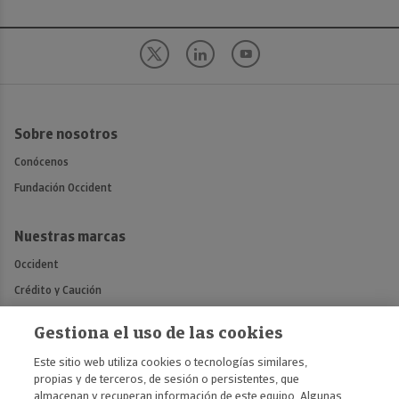
Sobre nosotros
Conócenos
Fundación Occident
Nuestras marcas
Occident
Crédito y Caución
Atradius
Gestiona el uso de las cookies
Mémora
Este sitio web utiliza cookies o tecnologías similares,
propias y de terceros, de sesión o persistentes, que
Contáctanos
almacenan y recuperan información de este equipo. Algunas