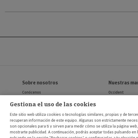
Sobre nosotros
Nuestras ma
Conócenos
Occident
Fundación Occident
Crédito y Caució
Gestiona el uso de las cookies
Atradius
Este sitio web utiliza cookies o tecnologías similares, propias y de terc
Mémora
recuperan información de este equipo. Algunas son estrictamente necesa
son opcionales para ti y sirven para medir cómo se utiliza la página web,
mostrarte publicidad. A continuación, podrás aceptar todas pulsando en 