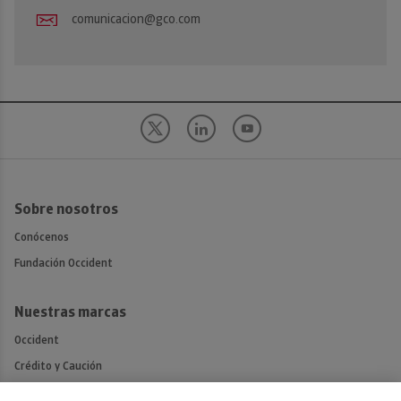
comunicacion@gco.com
Sobre nosotros
Conócenos
Fundación Occident
Nuestras marcas
Occident
Crédito y Caución
Atradius