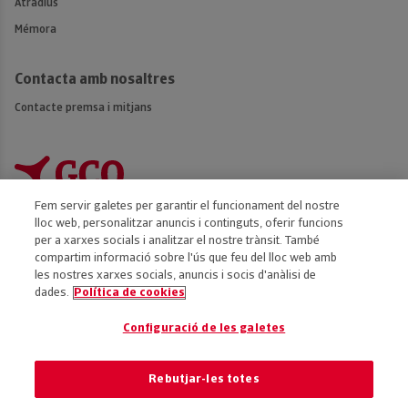
Atradius
Mémora
Contacta amb nosaltres
Contacte premsa i mitjans
Fem servir galetes per garantir el funcionament del nostre
lloc web, personalitzar anuncis i continguts, oferir funcions
per a xarxes socials i analitzar el nostre trànsit. També
compartim informació sobre l'ús que feu del lloc web amb
Accessibilitat
les nostres xarxes socials, anuncis i socis d'anàlisi de
dades.
Política de cookies
Avís legal
Política de privacitat
Configuració de les galetes
Política de cookies
Codi ètic
Rebutjar-les totes
Preferència de cookies