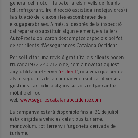
general del motor i la bateria, els nivells de líquids
(oli, refrigerant, fre, direcció assistida i netejavidres) i
la situació del clàxon i les escombretes dels
eixugaparabrises. A més, si després de la inspecció
cal reparar o substituir algun element, els tallers
AutoPresto aplicaran descomptes especials pel fet
de ser clients d'Assegurances Catalana Occident.
Per sol·licitar una revisió gratuïta, els clients poden
trucar al 932 220 212 o bé, com a novetat aquest
any, utilitzar el servei "
e-client
", una eina que permet
als assegurats de la companyia realitzar diverses
gestions i accedir a alguns serveis mitjançant el
mòbil o el lloc
web
www.seguroscatalanaoccidente.com
La campanya estarà disponible fins al 31 de juliol i
està dirigida a vehicles dels tipus turisme,
monovolum, tot terreny i furgoneta derivada de
turisme.