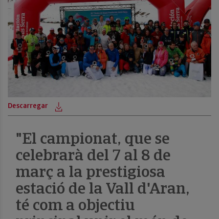
Descarregar
De
"El campionat, que se
celebrarà del 7 al 8 de
març a la prestigiosa
estació de la Vall d'Aran,
té com a objectiu