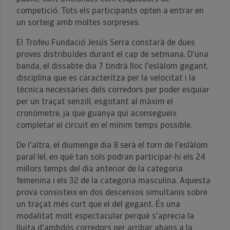
competició. Tots els participants opten a entrar en
un sorteig amb moltes sorpreses.
El Trofeu Fundació Jesús Serra constarà de dues
proves distribuïdes durant el cap de setmana. D'una
banda, el dissabte dia 7 tindrà lloc l'eslàlom gegant,
disciplina que es caracteritza per la velocitat i la
tècnica necessàries dels corredors per poder esquiar
per un traçat senzill, esgotant al màxim el
cronòmetre, ja que guanya qui aconsegueix
completar el circuit en el mínim temps possible.
De l'altra, el diumenge dia 8 serà el torn de l'eslàlom
paral·lel, en què tan sols podran participar-hi els 24
millors temps del dia anterior de la categoria
femenina i els 32 de la categoria masculina. Aquesta
prova consisteix en dos descensos simultanis sobre
un traçat més curt que el del gegant. És una
modalitat molt espectacular perquè s'aprecia la
lluita d'ambdós corredors per arribar abans a la