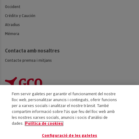
Occident
Crédito y Caución
Atradius
Mémora
Contacta amb nosaltres
Contacte premsa i mitjans
Fem servir galetes per garantir el funcionament del nostre
lloc web, personalitzar anuncis i continguts, oferir funcions
per a xarxes socials i analitzar el nostre trànsit. També
compartim informació sobre l'ús que feu del lloc web amb
Accessibilitat
les nostres xarxes socials, anuncis i socis d'anàlisi de
dades.
Política de cookies
Avís legal
Política de privacitat
Configuració de les galetes