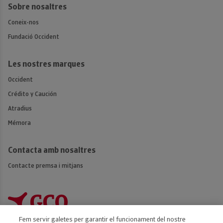
Sobre nosaltres
Coneix-nos
Fundació Occident
Les nostres marques
Occident
Crédito y Caución
Atradius
Mémora
Contacta amb nosaltres
Contacte premsa i mitjans
Fem servir galetes per garantir el funcionament del nostre