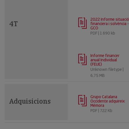
2022 Informe situació
4T
financiera i solvència -
GCO
PDF | 1.690 kb
Informe financer
anual Individual
(FEUE)
Unknown filetype |
6,75 MB
Grupo Catalana
Adquisicions
Occidente adquireix
Mémora
PDF | 722 Kb