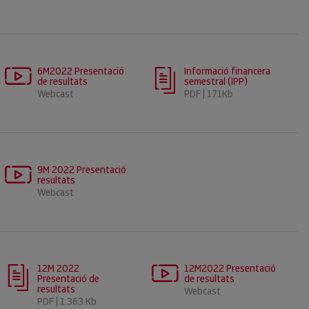
6M2022 Presentació
Informació financera
de resultats
semestral (IPP)
Webcast
PDF | 171Kb
9M 2022 Presentació
resultats
Webcast
12M 2022
12M2022 Presentació
Presentació de
de resultats
resultats
Webcast
PDF | 1.363 Kb