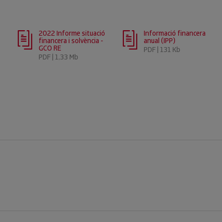
2022 Informe situació
Informació financera
financera i solvència -
anual (IPP)
GCO RE
PDF | 131 Kb
PDF | 1,33 Mb