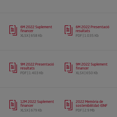
6M 2022 Suplement
6M 2022 Presentació
financer
resultats
XLSX | 658 Kb
PDF | 1.035 Kb
9M 2022 Presentació
9M 2022 Suplement
resultats
financer
PDF | 1.403 Kb
XLSX | 650 Kb
12M 2022 Suplement
2022 Memòria de
financer
sostenibilitdat-EINF
XLSX | 679 Kb
PDF | 2.9 Mb