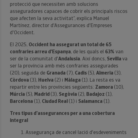
protecció que necessiten amb solucions
asseguradores capaces de cobrir els principals riscos
que afecten la seva activitat”, explica Manuel
Martínez, director d'Assegurances d'Empreses
d'Occident.
El 2025,
Occident ha assegurat un total de 65
confraries arreu d'Espanya
, de les quals el
63%
van
ser de la comunitat d'
Andalusia
. Així doncs,
Sevilla
va
ser la província amb més confraries assegurades
(20), seguida de
Granada
(7),
Cadis
(5),
Almeria
(3),
Còrdova
(3),
Huelva
(2) i
Màlaga
(1). La resta es va
repartir entre les províncies següents:
Zamora
(10),
Múrcia
(5),
Madrid
(3),
Segòvia
(2),
Badajoz
(1),
Barcelona
(1),
Ciudad Real
(1) i
Salamanca
(1).
Tres tipus d'assegurances per a una cobertura
integral
1. Assegurança de cancel·lació d'esdeveniments