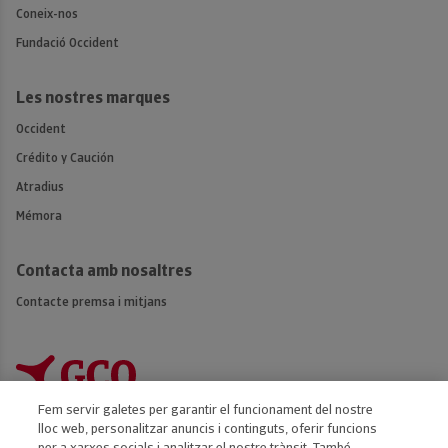
Coneix-nos
Fundació Occident
Les nostres marques
Occident
Crédito y Caución
Atradius
Mémora
Contacta amb nosaltres
Contacte premsa i mitjans
Fem servir galetes per garantir el funcionament del nostre
lloc web, personalitzar anuncis i continguts, oferir funcions