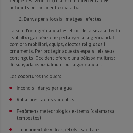
tempestes, vent fort) i la incompareixença dels
actuants per accident o malaltia.
2. Danys per a locals, imatges i efectes
La seu d'una germandat és el cor de la seva activitat
i sol albergar béns que pertanyen a la germandat,
com ara mobiliari, equips, efectes religiosos i
ornaments. Per protegir aquests espais i els seus
continguts, Occident ofereix una pòlissa multirisc
dissenyada especialment per a germandats.
Les cobertures inclouen:
Incendis i danys per aigua
Robatoris i actes vandàlics
Fenòmens meteorològics extrems (calamarsa,
tempestes)
Trencament de vidres, rètols i sanitaris