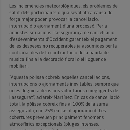
Les inclemències meteorològiques, els problemes de
salut dels participants o qualsevol altra causa de
força major poden provocar la cancel·lació,
interrupció o ajornament d'una processó. Per a
aquestes situacions, l'assegurança de cancel·lació
d'esdeveniments d'Occident garanteix el pagament
de les despeses no recuperables ja assumides per la
confraria: des de la contractació de la banda de
música fins a la decoració floral o el lloguer de
mobiliari.
“Aquesta pòlissa cobreix aquelles cancel·lacions,
interrupcions o ajornaments inevitables, sempre que
no es deguin a decisions voluntàries o negligents de
l'assegurat”, aclareix Martínez. En cas de cancel·lació
total, la pòlissa cobreix fins al 100% de la suma
assegurada, i un 25% en cas d'ajornament. Les
cobertures preveuen principalment fenòmens
atmosfèrics excepcionals (pluges intenses,