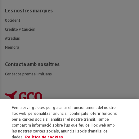
Les nostres marques
Occident
Crédito y Caución
Atradius
Mémora
Contacta amb nosaltres
Contacte premsa i mitjans
Fem servir galetes per garantir el funcionament del nostre
lloc web, personalitzar anuncis i continguts, oferir funcions
per a xarxes socials i analitzar el nostre trànsit. També
compartim informació sobre l'ús que feu del lloc web amb
Accessibilitat
les nostres xarxes socials, anuncis i socis d'anàlisi de
dades.
Política de cookies
Avís legal