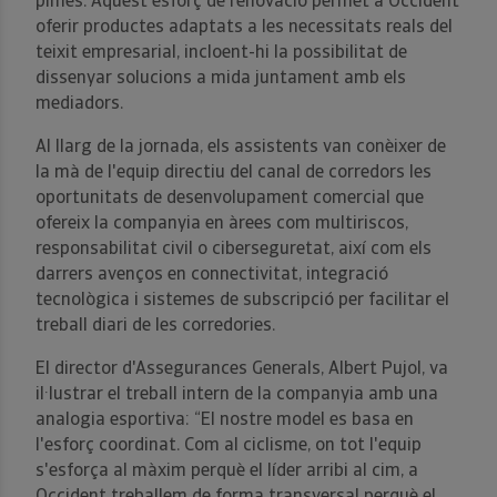
pimes. Aquest esforç de renovació permet a Occident
oferir productes adaptats a les necessitats reals del
teixit empresarial, incloent-hi la possibilitat de
dissenyar solucions a mida juntament amb els
mediadors.
Al llarg de la jornada, els assistents van conèixer de
la mà de l'equip directiu del canal de corredors les
oportunitats de desenvolupament comercial que
ofereix la companyia en àrees com multiriscos,
responsabilitat civil o ciberseguretat, així com els
darrers avenços en connectivitat, integració
tecnològica i sistemes de subscripció per facilitar el
treball diari de les corredories.
El director d'Assegurances Generals, Albert Pujol, va
il·lustrar el treball intern de la companyia amb una
analogia esportiva: “El nostre model es basa en
l'esforç coordinat. Com al ciclisme, on tot l'equip
s'esforça al màxim perquè el líder arribi al cim, a
Occident treballem de forma transversal perquè el