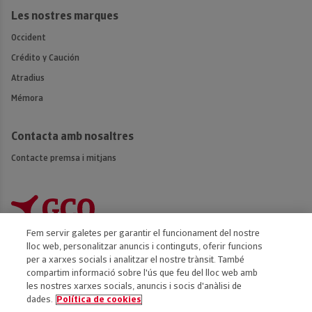
Les nostres marques
Occident
Crédito y Caución
Atradius
Mémora
Contacta amb nosaltres
Contacte premsa i mitjans
Fem servir galetes per garantir el funcionament del nostre
lloc web, personalitzar anuncis i continguts, oferir funcions
per a xarxes socials i analitzar el nostre trànsit. També
compartim informació sobre l'ús que feu del lloc web amb
Accessibilitat
les nostres xarxes socials, anuncis i socis d'anàlisi de
dades.
Política de cookies
Avís legal