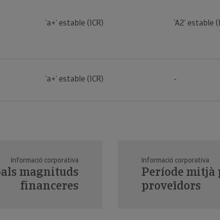
‘a+’ estable (ICR)
‘A2’ estable (
‘a+’ estable (ICR)
-
Informació corporativa
Informació corporativa
pals magnituds
Període mitjà
financeres
proveïdors