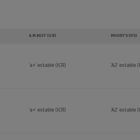
A.M.BEST (ICR)
MOODY'S (IFS)
‘a+’ estable (ICR)
‘A2’ estable (
‘a+’ estable (ICR)
‘A2’ estable (